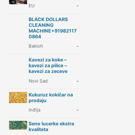
EU
-
BLACK DOLLARS
CLEANING
MACHINE+91982117
0864
Bakloh
-
Kavezi za koke –
kavezi za pilice –
kavezi za zeceve
Novi Sad
-
Kukuruz kokičar na
prodaju
Inđija
-
Seno lucerke ekstra
kvaliteta