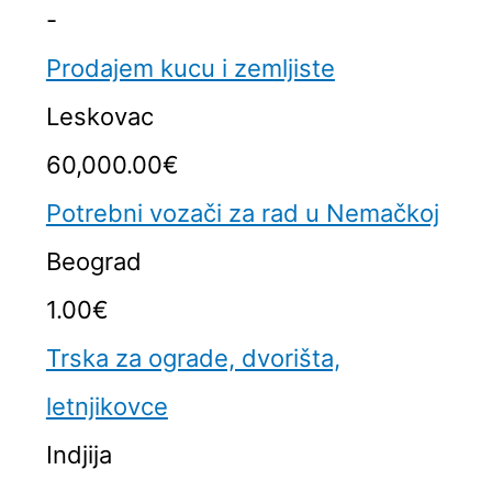
-
Prodajem kucu i zemljiste
Leskovac
60,000.00€
Potrebni vozači za rad u Nemačkoj
Beograd
1.00€
Trska za ograde, dvorišta,
letnjikovce
Indjija