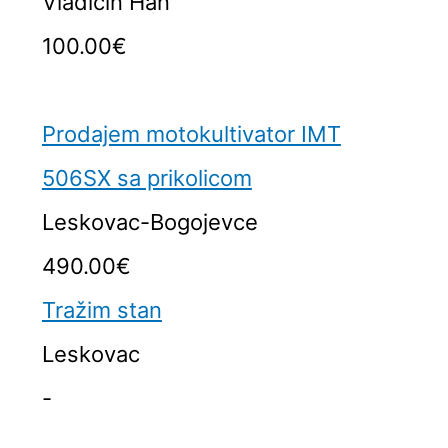
Vladičin Han
100.00€
Prodajem motokultivator IMT
506SX sa prikolicom
Leskovac-Bogojevce
490.00€
Tražim stan
Leskovac
-