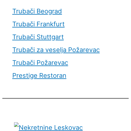
Trubači Beograd
Trubači Frankfurt
Trubači Stuttgart
Trubači za veselja Požarevac
Trubači Požarevac
Prestige Restoran