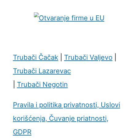
Trubači Čačak
|
Trubači Valjevo
|
Trubači Lazarevac
|
Trubači Negotin
Pravila i politika privatnosti, Uslovi
korišćenja, Čuvanje priatnosti,
GDPR