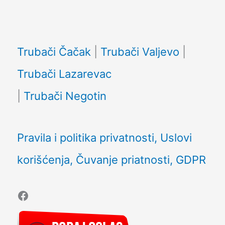
Facebook
Trubači Čačak
|
Trubači Valjevo
|
Trubači Lazarevac
|
Trubači Negotin
Pravila i politika privatnosti, Uslovi
korišćenja, Čuvanje priatnosti, GDPR