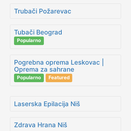
Trubači Požarevac
Tubači Beograd
Popularno
Pogrebna oprema Leskovac |
Oprema za sahrane
Popularno
Featured
Laserska Epilacija Niš
Zdrava Hrana Niš