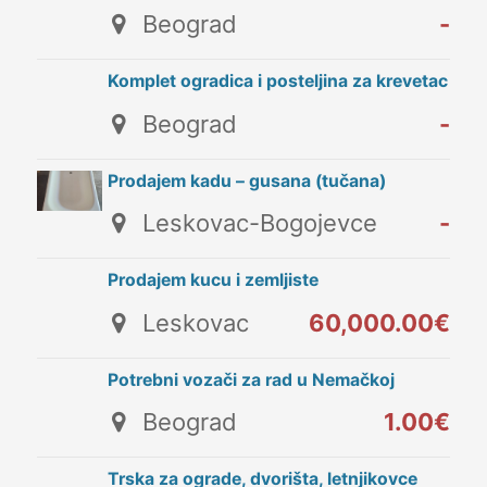
Beograd
-
Komplet ogradica i posteljina za krevetac
Beograd
-
Prodajem kadu – gusana (tučana)
Leskovac-Bogojevce
-
Prodajem kucu i zemljiste
Leskovac
60,000.00€
Potrebni vozači za rad u Nemačkoj
Beograd
1.00€
Trska za ograde, dvorišta, letnjikovce