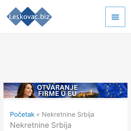
Pređi
Glav
na
izbo
sadržaj
Početak
Nekretnine Srbija
Nekretnine Srbija