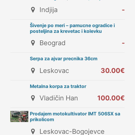
Indjija
-
Šivenje po meri – pamucne ogradice i
posteljina za krevetac i kolevku
Beograd
-
Serpa za ajvar precnika 36cm
Leskovac
30.00€
Metalna korpa za traktor
Vladičin Han
100.00€
Prodajem motokultivator IMT 506SX sa
prikolicom
Leskovac-Bogojevce