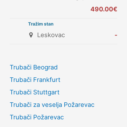
490.00€
Tražim stan
Leskovac
-
Trubači Beograd
Trubači Frankfurt
Trubači Stuttgart
Trubači za veselja Požarevac
Trubači Požarevac