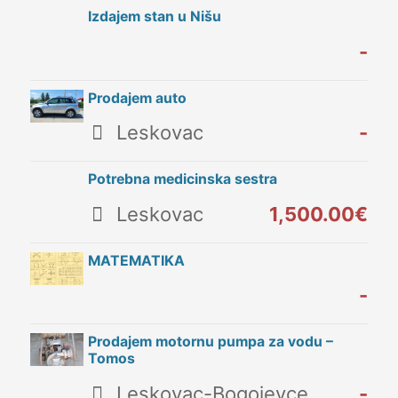
Izdajem stan u Nišu
-
Prodajem auto
Leskovac
-
Potrebna medicinska sestra
Leskovac
1,500.00€
MATEMATIKA
-
Prodajem motornu pumpa za vodu –
Tomos
Leskovac-Bogojevce
-