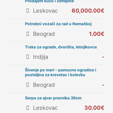
Prodajem kucu i zemljiste
Leskovac
60,000.00€
Potrebni vozači za rad u Nemačkoj
Beograd
1.00€
Trska za ograde, dvorišta, letnjikovce
Indjija
-
Šivenje po meri – pamucne ogradice i
posteljina za krevetac i kolevku
Beograd
-
Serpa za ajvar precnika 36cm
Leskovac
30.00€