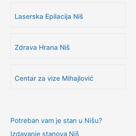
Laserska Epilacija Niš
Zdrava Hrana Niš
Centar za vize Mihajlović
Potreban vam je stan u Nišu?
Izdavanje stanova Niš