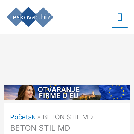
Pređi
Gla
na
izb
sadržaj
Početak
BETON STIL MD
BETON STIL MD