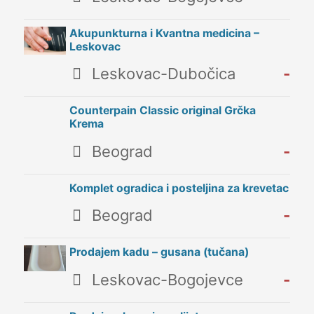
Akupunkturna i Kvantna medicina –
Leskovac
Leskovac-Dubočica
-
Counterpain Classic original Grčka
Krema
Beograd
-
Komplet ogradica i posteljina za krevetac
Beograd
-
Prodajem kadu – gusana (tučana)
Leskovac-Bogojevce
-