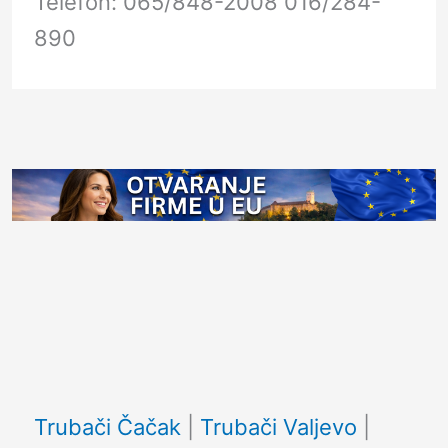
Telefon: 065/848-2008 016/284-
890
Facebook
Trubači Čačak
|
Trubači Valjevo
|