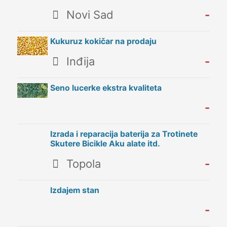
Novi Sad
-
Kukuruz kokičar na prodaju
Inđija
-
Seno lucerke ekstra kvaliteta
-
Izrada i reparacija baterija za Trotinete
Skutere Bicikle Aku alate itd.
Topola
-
Izdajem stan
-