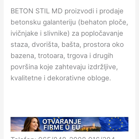
BETON STIL MD proizvodi i prodaje
betonsku galanteriju (behaton ploče,
ivičnjake i slivnike) za popločavanje
staza, dvorišta, bašta, prostora oko
bazena, trotoara, trgova i drugih
površina koje zahtevaju izdržljive,
kvalitetne i dekorativne obloge.