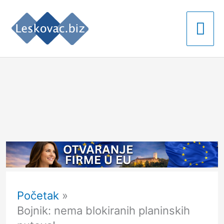
Pređi
Gla
na
izb
sadržaj
Početak
Bojnik: nema blokiranih planinskih