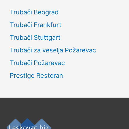
Trubači Beograd
Trubači Frankfurt
Trubači Stuttgart
Trubači za veselja Požarevac
Trubači Požarevac
Prestige Restoran