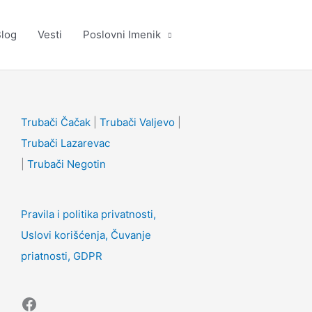
log
Vesti
Poslovni Imenik
Facebook
Trubači Čačak
|
Trubači Valjevo
|
Trubači Lazarevac
|
Trubači Negotin
Pravila i politika privatnosti,
Uslovi korišćenja, Čuvanje
priatnosti, GDPR