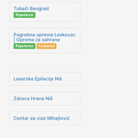
Tubači Beograd
Popularno
Pogrebna oprema Leskovac
| Oprema za sahrane
Popularno
Featured
Laserska Epilacija Niš
Zdrava Hrana Niš
Centar za vize Mihajlović