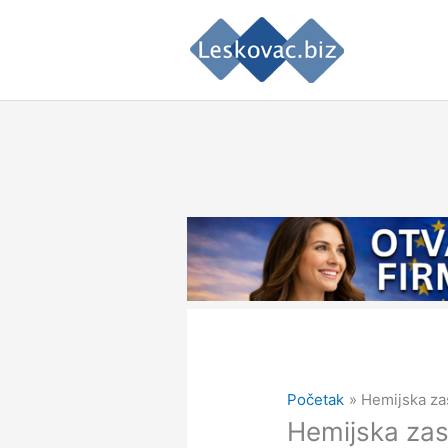
Pređi
na
sadržaj
Početak
Hemijska zas
Hemijska zast