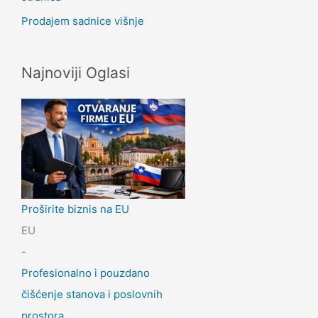
Prodajem sadnice višnje
Najnoviji Oglasi
Proširite biznis na EU
EU
-
Profesionalno i pouzdano
čišćenje stanova i poslovnih
prostora