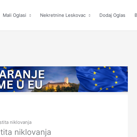
Mali Oglasi
Nekretnine Leskovac
Dodaj Oglas
B
tita niklovanja
ita niklovanja