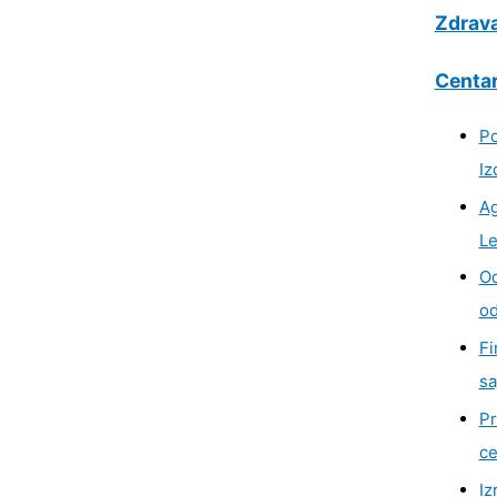
Zdrava
Centar
Po
Iz
Ag
Le
Od
od
Fi
sa
Pr
ce
Iz