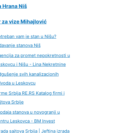
 Hrana Niš
 za vize Mihajlović
treban vam je stan u Nišu?
davanje stanova Niš
encija za promet nepokretnosti u
skovcu i Nišu - Lina Nekretnine
gušenje svih kanalizacionih
voda u Leskovcu
rme Srbija RE.RS Katalog firmi i
jtova Srbije
odaja stanova u novogranji u
ntru Leskovca - BM Invest
rada sajtova Srbija | Jeftina izrada