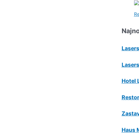
Najno
Lasers
Lasers
Hotel 
Resto
Zastav
Haus 