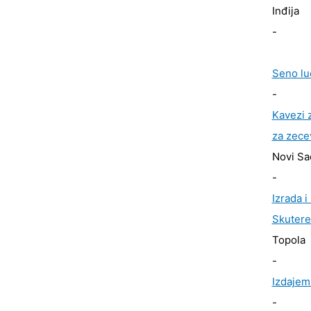
Inđija
-
Seno lu
-
Kavezi z
za zece
Novi Sa
-
Izrada i
Skutere 
Topola
-
Izdajem
-