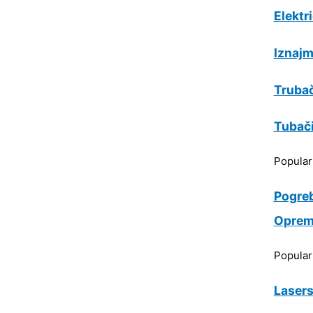
Elektr
Iznajm
Trubač
Tubač
Popula
Pogre
Oprem
Popula
Lasers