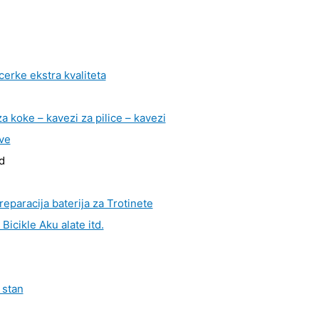
cerke ekstra kvaliteta
a koke – kavezi za pilice – kavezi
ve
d
 reparacija baterija za Trotinete
Bicikle Aku alate itd.
 stan