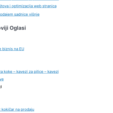
jtova i optimizacija web stranica
odajem sadnice višnje
viji Oglasi
e biznis na EU
a koke – kavezi za pilice – kavezi
ve
d
 kokičar na prodaju