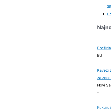
sa
Pr
Najno
Proširit
EU
-
Kavezi z
za zece
Novi Sa
-
Kukuruz