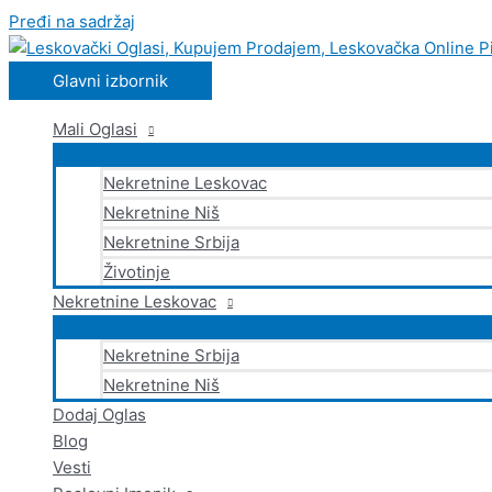
Pređi na sadržaj
Glavni izbornik
Mali Oglasi
Nekretnine Leskovac
Nekretnine Niš
Nekretnine Srbija
Životinje
Nekretnine Leskovac
Nekretnine Srbija
Nekretnine Niš
Dodaj Oglas
Blog
Vesti