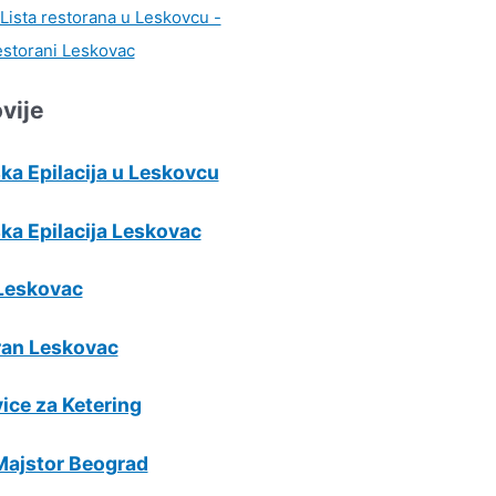
vije
ka Epilacija u Leskovcu
ka Epilacija Leskovac
Leskovac
ran Leskovac
ice za Ketering
Majstor Beograd