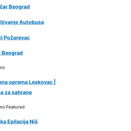
ičar Beograd
ljivanje Autobusa
i Požarevac
i Beograd
rno
bna oprema Leskovac |
a za sahrane
rno
Featured
ka Epilacija Niš