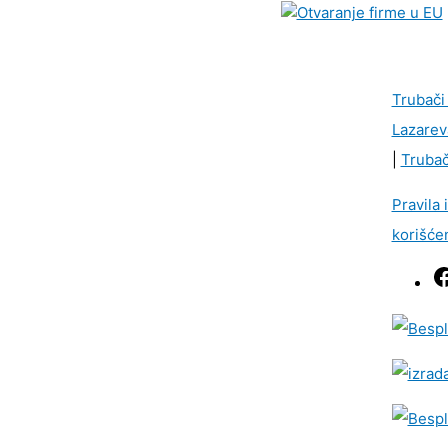
Trubači
Lazarev
|
Trubač
Pravila 
korišće