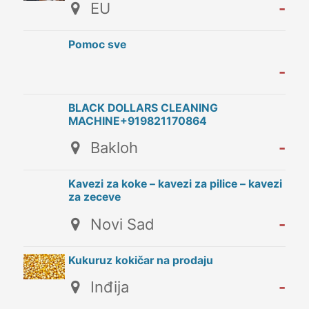
EU
-
Pomoc sve
-
BLACK DOLLARS CLEANING
MACHINE+919821170864
Bakloh
-
Kavezi za koke – kavezi za pilice – kavezi
za zeceve
Novi Sad
-
Kukuruz kokičar na prodaju
Inđija
-