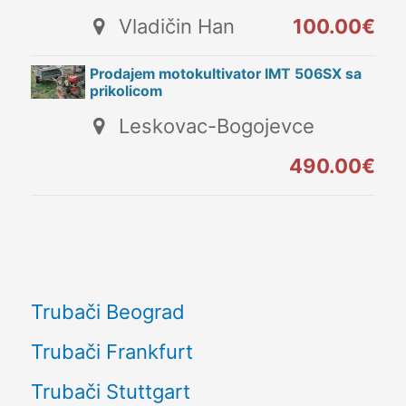
Vladičin Han
100.00€
Prodajem motokultivator IMT 506SX sa
prikolicom
Leskovac-Bogojevce
490.00€
Trubači Beograd
Trubači Frankfurt
Trubači Stuttgart