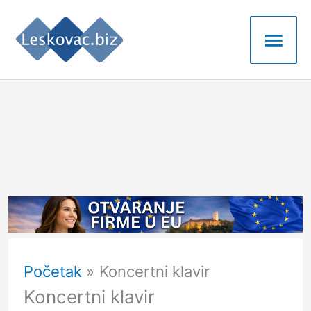
Pređi
Glav
na
izbo
sadržaj
Početak
Koncertni klavir
Koncertni klavir