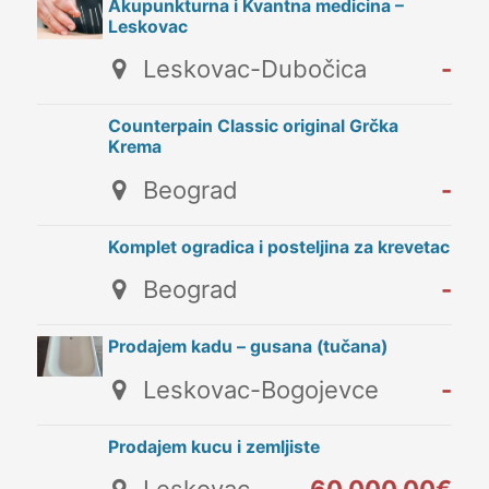
Akupunkturna i Kvantna medicina –
Leskovac
Leskovac-Dubočica
-
Counterpain Classic original Grčka
Krema
Beograd
-
Komplet ogradica i posteljina za krevetac
Beograd
-
Prodajem kadu – gusana (tučana)
Leskovac-Bogojevce
-
Prodajem kucu i zemljiste