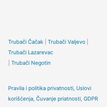
Facebook
Trubači Čačak
|
Trubači Valjevo
|
Trubači Lazarevac
|
Trubači Negotin
Pravila i politika privatnosti, Uslovi
korišćenja, Čuvanje priatnosti, GDPR