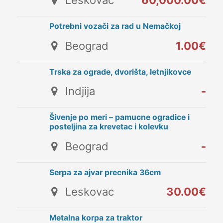
Leskovac
60,000.00€
Potrebni vozači za rad u Nemačkoj
Beograd
1.00€
Trska za ograde, dvorišta, letnjikovce
Indjija
-
Šivenje po meri – pamucne ogradice i
posteljina za krevetac i kolevku
Beograd
-
Serpa za ajvar precnika 36cm
Leskovac
30.00€
Metalna korpa za traktor