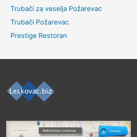
Trubači za veselja Požarevac
Trubači Požarevac
Prestige Restoran