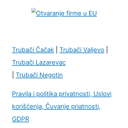
Trubači Čačak
|
Trubači Valjevo
|
Trubači Lazarevac
|
Trubači Negotin
Pravila i politika privatnosti, Uslovi
korišćenja, Čuvanje priatnosti,
GDPR