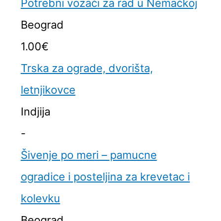
Potrebni vozači za rad u Nemačkoj
Beograd
1.00€
Trska za ograde, dvorišta,
letnjikovce
Indjija
-
Šivenje po meri – pamucne
ogradice i posteljina za krevetac i
kolevku
Beograd