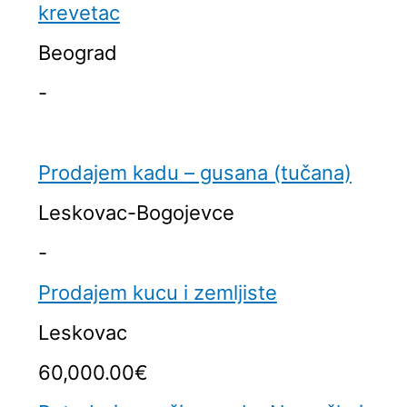
krevetac
Beograd
-
Prodajem kadu – gusana (tučana)
Leskovac-Bogojevce
-
Prodajem kucu i zemljiste
Leskovac
60,000.00€