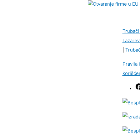
Trubači
Lazarev
|
Trubač
Pravila 
korišće