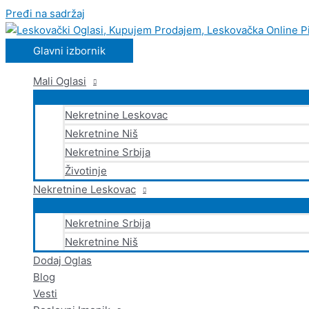
Pređi na sadržaj
Glavni izbornik
Mali Oglasi
Nekretnine Leskovac
Nekretnine Niš
Nekretnine Srbija
Životinje
Nekretnine Leskovac
Nekretnine Srbija
Nekretnine Niš
Dodaj Oglas
Blog
Vesti