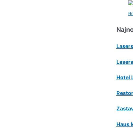
Najno
Lasers
Lasers
Hotel 
Resto
Zastav
Haus 