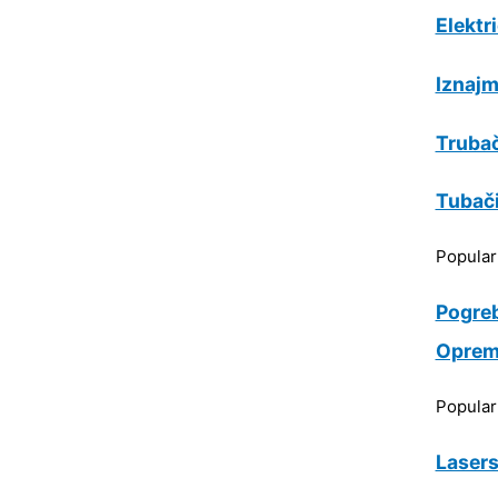
Elektr
Iznajm
Trubač
Tubač
Popula
Pogre
Oprem
Popula
Lasers