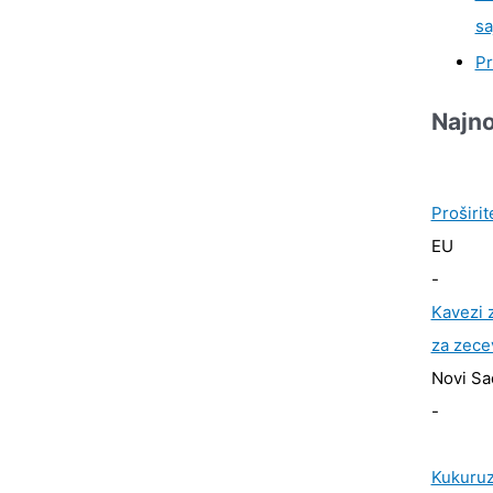
sa
Pr
Najno
Proširit
EU
-
Kavezi z
za zece
Novi Sa
-
Kukuruz