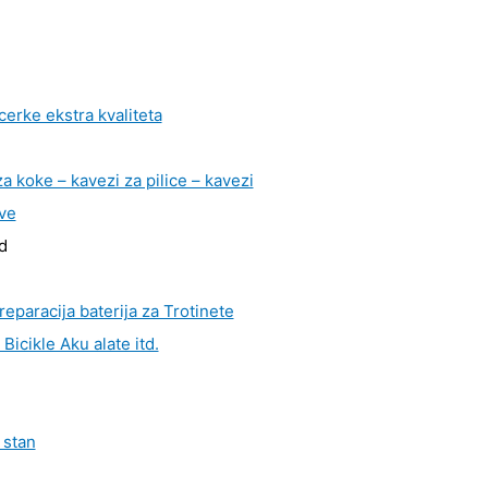
cerke ekstra kvaliteta
a koke – kavezi za pilice – kavezi
ve
d
 reparacija baterija za Trotinete
Bicikle Aku alate itd.
 stan