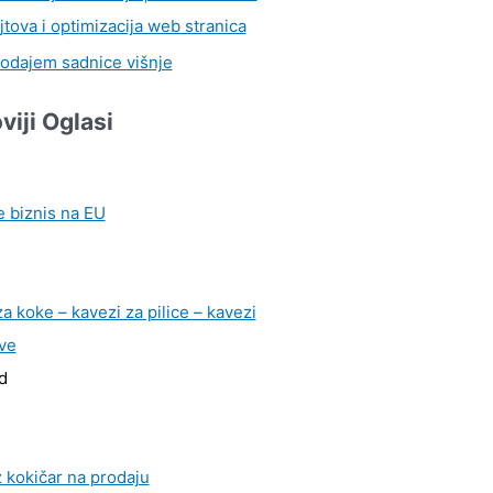
jtova i optimizacija web stranica
odajem sadnice višnje
viji Oglasi
e biznis na EU
a koke – kavezi za pilice – kavezi
ve
d
 kokičar na prodaju