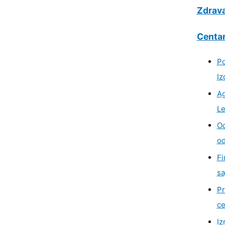
Zdrava
Centar
Po
Iz
Ag
Le
Od
od
Fi
sa
Pr
ce
Iz