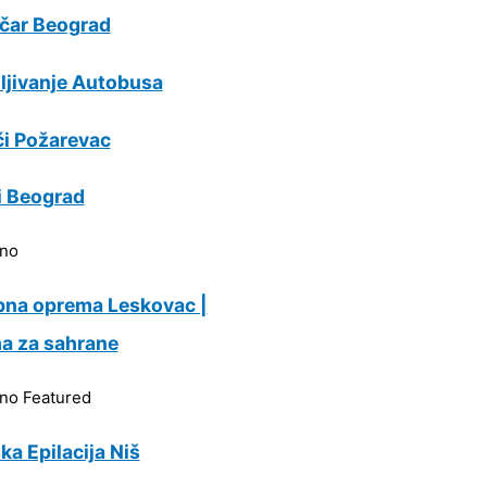
ičar Beograd
ljivanje Autobusa
i Požarevac
i Beograd
rno
bna oprema Leskovac |
a za sahrane
rno
Featured
ka Epilacija Niš