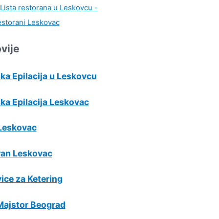
vije
ka Epilacija u Leskovcu
ka Epilacija Leskovac
Leskovac
ran Leskovac
ice za Ketering
Majstor Beograd