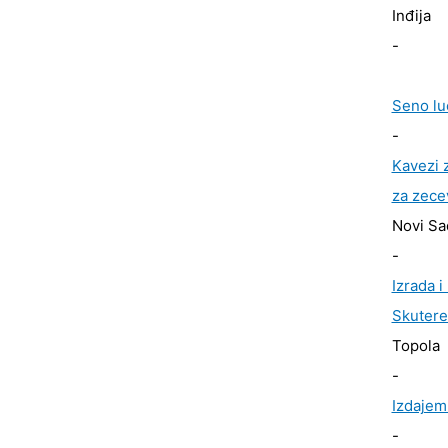
Inđija
-
Seno lu
-
Kavezi z
za zece
Novi Sa
-
Izrada i
Skutere 
Topola
-
Izdajem
-