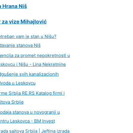
 Hrana Niš
 za vize Mihajlović
treban vam je stan u Nišu?
davanje stanova Niš
encija za promet nepokretnosti u
skovcu i Nišu - Lina Nekretnine
gušenje svih kanalizacionih
voda u Leskovcu
rme Srbija RE.RS Katalog firmi i
jtova Srbije
odaja stanova u novogranji u
ntru Leskovca - BM Invest
rada sajtova Srbija | Jeftina izrada