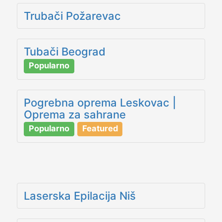
Trubači Požarevac
Tubači Beograd
Popularno
Pogrebna oprema Leskovac |
Oprema za sahrane
Popularno
Featured
Laserska Epilacija Niš