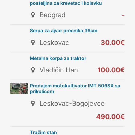
posteljina za krevetac i kolevku
Beograd
-
Serpa za ajvar precnika 36cm
Leskovac
30.00€
Metalna korpa za traktor
Vladičin Han
100.00€
Prodajem motokultivator IMT 506SX sa
prikolicom
Leskovac-Bogojevce
490.00€
Tražim stan