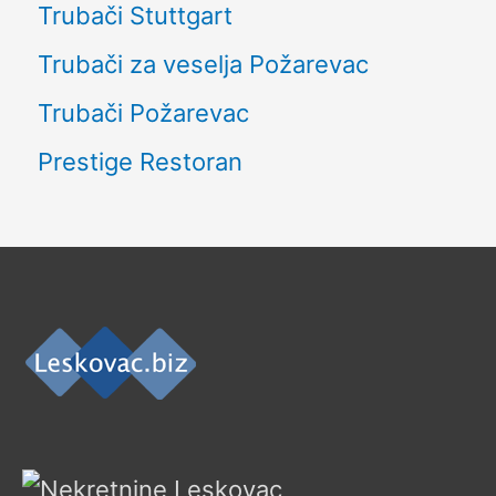
Trubači Stuttgart
Trubači za veselja Požarevac
Trubači Požarevac
Prestige Restoran