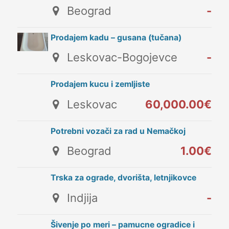
Beograd
-
Prodajem kadu – gusana (tučana)
Leskovac-Bogojevce
-
Prodajem kucu i zemljiste
Leskovac
60,000.00€
Potrebni vozači za rad u Nemačkoj
Beograd
1.00€
Trska za ograde, dvorišta, letnjikovce
Indjija
-
Šivenje po meri – pamucne ogradice i