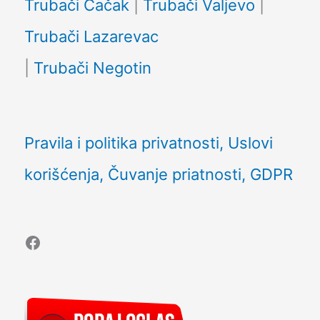
Trubači Čačak
|
Trubači Valjevo
|
Trubači Lazarevac
|
Trubači Negotin
Pravila i politika privatnosti, Uslovi
korišćenja, Čuvanje priatnosti, GDPR