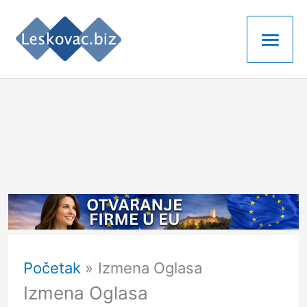
Pređi
Glav
na
izbo
sadržaj
Početak
Izmena Oglasa
Izmena Oglasa