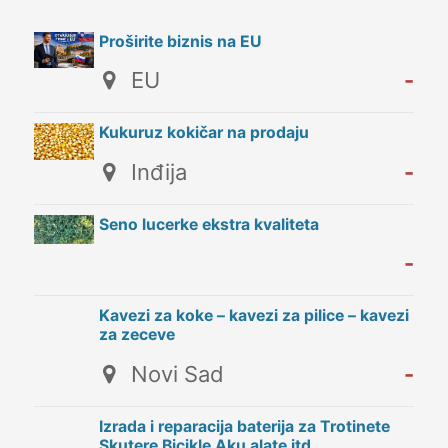
Proširite biznis na EU
EU
-
Kukuruz kokičar na prodaju
Inđija
-
Seno lucerke ekstra kvaliteta
-
Kavezi za koke – kavezi za pilice – kavezi
za zeceve
Novi Sad
-
Izrada i reparacija baterija za Trotinete
Skutere Bicikle Aku alate itd.