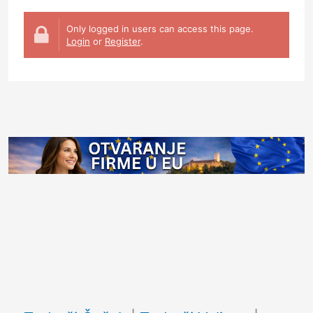
Only logged in users can access this page.
Login
or
Register
.
Facebook