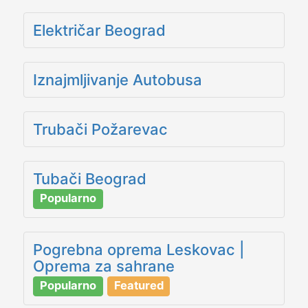
Električar Beograd
Iznajmljivanje Autobusa
Trubači Požarevac
Tubači Beograd
Popularno
Pogrebna oprema Leskovac |
Oprema za sahrane
Popularno
Featured