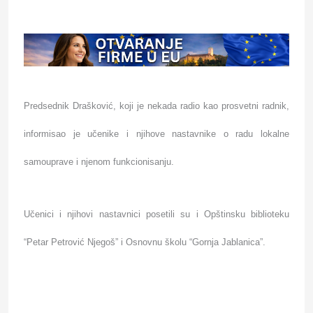
Predsednik Drašković, koji je nekada radio kao prosvetni radnik,
informisao je učenike i njihove nastavnike o radu lokalne
samouprave i njenom funkcionisanju.
Učenici i njihovi nastavnici posetili su i Opštinsku biblioteku
“Petar Petrović Njegoš” i Osnovnu školu “Gornja Jablanica”.