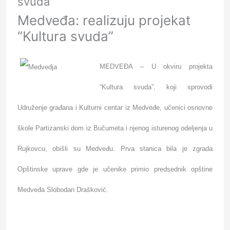
svuda”
Medveđa: realizuju projekat
“Kultura svuda”
MEDVEĐA – U okviru projekta
“Kultura svuda”, koji sprovodi
Udruženje građana i Kulturni centar iz Medveđe, učenici osnovne
škole Partizanski dom iz Bučumeta i njenog isturenog odeljenja u
Rujkovcu, obišli su Medveđu. Prva stanica bila je zgrada
Opštinske uprave gde je učenike primio predsednik opštine
Medveđa Slobodan Drašković.