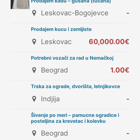
Prodajem kadu – gusana (tučana)
Leskovac-Bogojevce
-
Prodajem kucu i zemljiste
Leskovac
60,000.00€
Potrebni vozači za rad u Nemačkoj
Beograd
1.00€
Trska za ograde, dvorišta, letnjikovce
Indjija
-
Šivenje po meri – pamucne ogradice i
posteljina za krevetac i kolevku
Beograd
-