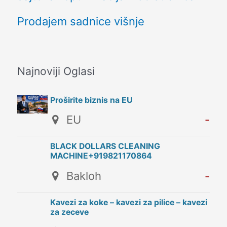
Prodajem sadnice višnje
Najnoviji Oglasi
Proširite biznis na EU
EU
-
BLACK DOLLARS CLEANING
MACHINE+919821170864
Bakloh
-
Kavezi za koke – kavezi za pilice – kavezi
za zeceve