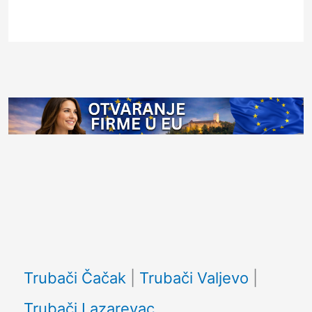
Facebook
Trubači Čačak
|
Trubači Valjevo
|
Trubači Lazarevac