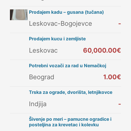
Prodajem kadu – gusana (tučana)
Leskovac-Bogojevce
-
Prodajem kucu i zemljiste
Leskovac
60,000.00€
Potrebni vozači za rad u Nemačkoj
Beograd
1.00€
Trska za ograde, dvorišta, letnjikovce
Indjija
-
Šivenje po meri – pamucne ogradice i
posteljina za krevetac i kolevku