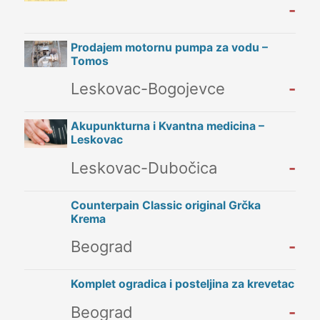
-
Prodajem motornu pumpa za vodu –
Tomos
Leskovac-Bogojevce
-
Akupunkturna i Kvantna medicina –
Leskovac
Leskovac-Dubočica
-
Counterpain Classic original Grčka
Krema
Beograd
-
Komplet ogradica i posteljina za krevetac
Beograd
-