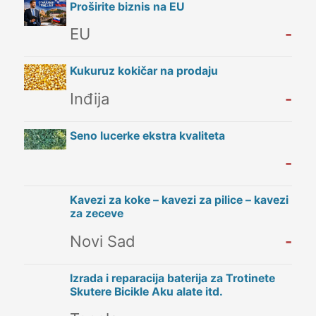
Proširite biznis na EU
EU
-
Kukuruz kokičar na prodaju
Inđija
-
Seno lucerke ekstra kvaliteta
-
Kavezi za koke – kavezi za pilice – kavezi
za zeceve
Novi Sad
-
Izrada i reparacija baterija za Trotinete
Skutere Bicikle Aku alate itd.