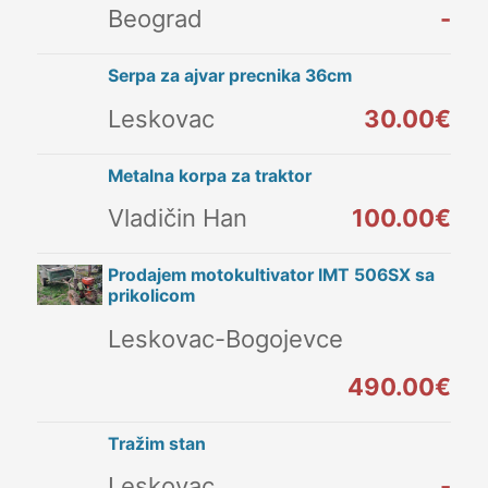
Beograd
-
Serpa za ajvar precnika 36cm
Leskovac
30.00€
Metalna korpa za traktor
Vladičin Han
100.00€
Prodajem motokultivator IMT 506SX sa
prikolicom
Leskovac-Bogojevce
490.00€
Tražim stan
Leskovac
-