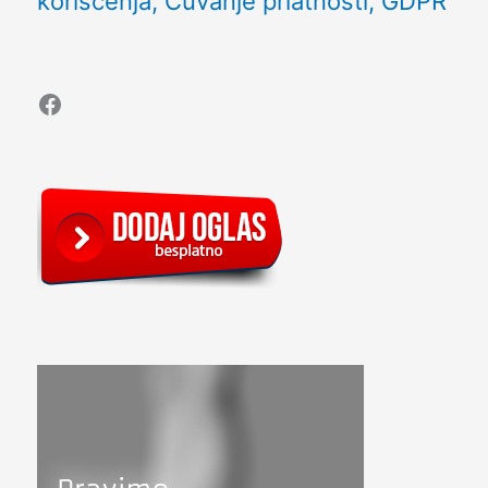
korišćenja, Čuvanje priatnosti, GDPR