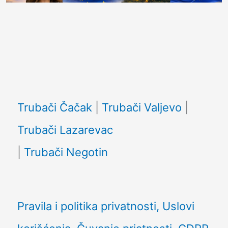
Facebook
Trubači Čačak
|
Trubači Valjevo
|
Trubači Lazarevac
|
Trubači Negotin
Pravila i politika privatnosti, Uslovi