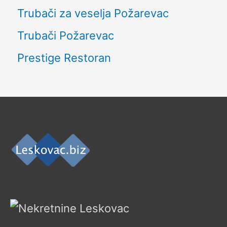
Trubači za veselja Požarevac
Trubači Požarevac
Prestige Restoran