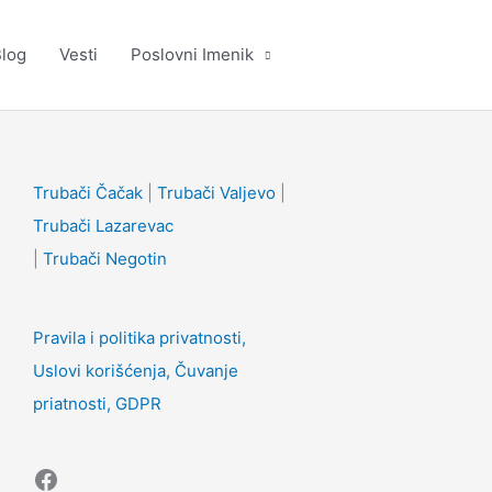
log
Vesti
Poslovni Imenik
Facebook
Trubači Čačak
|
Trubači Valjevo
|
Trubači Lazarevac
|
Trubači Negotin
Pravila i politika privatnosti,
Uslovi korišćenja, Čuvanje
priatnosti, GDPR