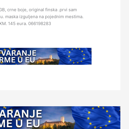
, crne boje, original finska .prvi sam
du. maska izguljena na pojednim mestima.
XM. 145 eura. 066198283