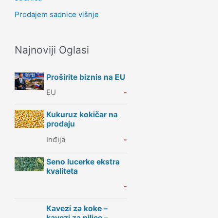
Prodajem sadnice višnje
Najnoviji Oglasi
Proširite biznis na EU
EU
-
Kukuruz kokičar na
prodaju
Inđija
-
Seno lucerke ekstra
kvaliteta
-
Kavezi za koke –
kavezi za pilice –