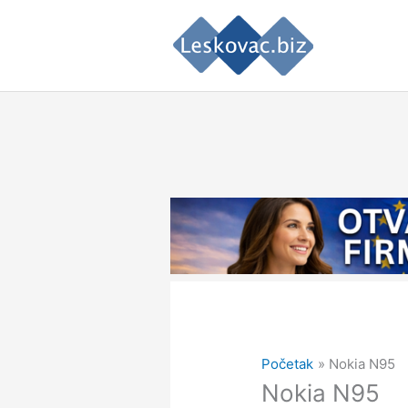
Pređi
na
sadržaj
Početak
Nokia N95
Nokia N95