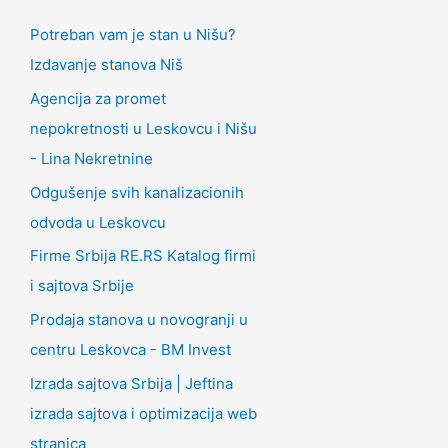
Potreban vam je stan u Nišu?
Izdavanje stanova Niš
Agencija za promet
nepokretnosti u Leskovcu i Nišu
- Lina Nekretnine
Odgušenje svih kanalizacionih
odvoda u Leskovcu
Firme Srbija RE.RS Katalog firmi
i sajtova Srbije
Prodaja stanova u novogranji u
centru Leskovca - BM Invest
Izrada sajtova Srbija | Jeftina
izrada sajtova i optimizacija web
stranica