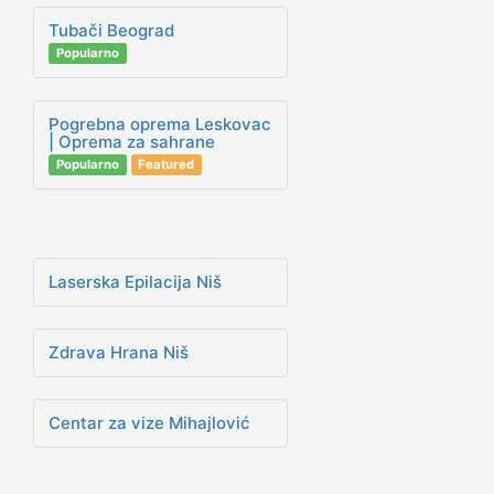
Tubači Beograd
Popularno
Pogrebna oprema Leskovac
| Oprema za sahrane
Popularno
Featured
Laserska Epilacija Niš
Zdrava Hrana Niš
Centar za vize Mihajlović