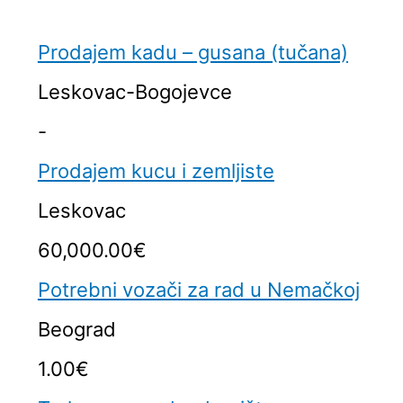
Prodajem kadu – gusana (tučana)
Leskovac-Bogojevce
-
Prodajem kucu i zemljiste
Leskovac
60,000.00€
Potrebni vozači za rad u Nemačkoj
Beograd
1.00€