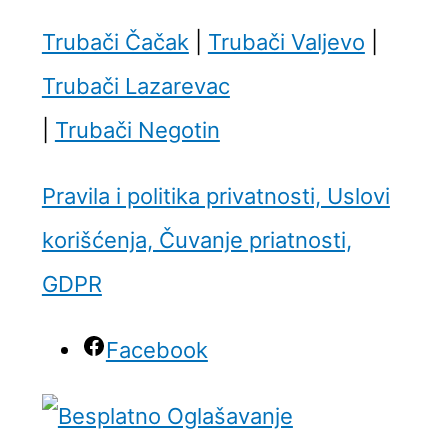
Trubači Čačak
|
Trubači Valjevo
|
Trubači Lazarevac
|
Trubači Negotin
Pravila i politika privatnosti, Uslovi
korišćenja, Čuvanje priatnosti,
GDPR
Facebook