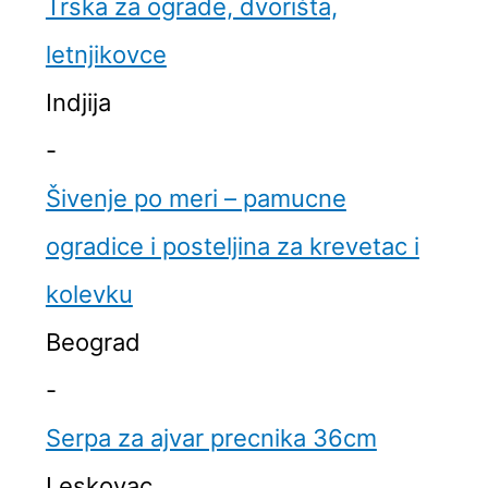
Trska za ograde, dvorišta,
letnjikovce
Indjija
-
Šivenje po meri – pamucne
ogradice i posteljina za krevetac i
kolevku
Beograd
-
Serpa za ajvar precnika 36cm
Leskovac