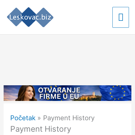
Pređi
Gla
na
izb
sadržaj
Početak
Payment History
Payment History