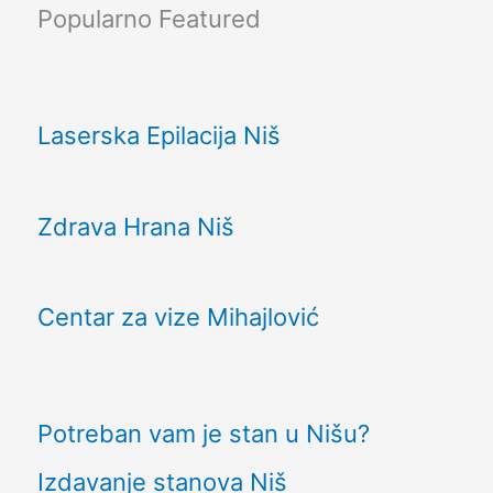
Popularno
Featured
Laserska Epilacija Niš
Zdrava Hrana Niš
Centar za vize Mihajlović
Potreban vam je stan u Nišu?
Izdavanje stanova Niš