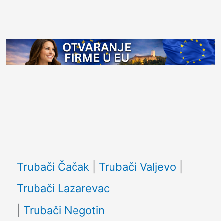
Facebook
Trubači Čačak
|
Trubači Valjevo
|
Trubači Lazarevac
|
Trubači Negotin