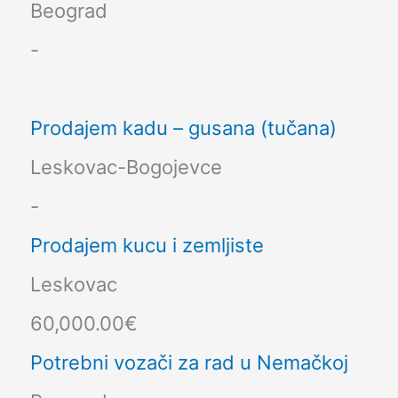
Beograd
-
Prodajem kadu – gusana (tučana)
Leskovac-Bogojevce
-
Prodajem kucu i zemljiste
Leskovac
60,000.00€
Potrebni vozači za rad u Nemačkoj