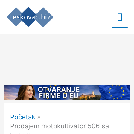
Pređi
Gla
na
izb
sadržaj
Početak
Prodajem motokultivator 506 sa