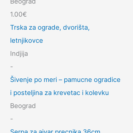
Beograd
1.00€
Trska za ograde, dvorišta,
letnjikovce
Indjija
-
Šivenje po meri – pamucne ogradice
i posteljina za krevetac i kolevku
Beograd
-
Serpa za ajvar precnika 36cm