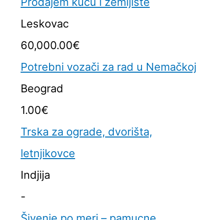
Prodajem kucu i zemljiste
Leskovac
60,000.00€
Potrebni vozači za rad u Nemačkoj
Beograd
1.00€
Trska za ograde, dvorišta,
letnjikovce
Indjija
-
Šivenje po meri – pamucne