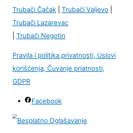
Trubači Čačak
|
Trubači Valjevo
|
Trubači Lazarevac
|
Trubači Negotin
Pravila i politika privatnosti, Uslovi
korišćenja, Čuvanje priatnosti,
GDPR
Facebook