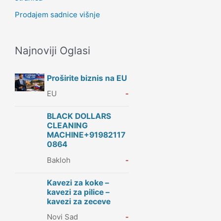
Prodajem sadnice višnje
Najnoviji Oglasi
Proširite biznis na EU
EU
-
BLACK DOLLARS
CLEANING
MACHINE+91982117
0864
Bakloh
-
Kavezi za koke –
kavezi za pilice –
kavezi za zeceve
Novi Sad
-