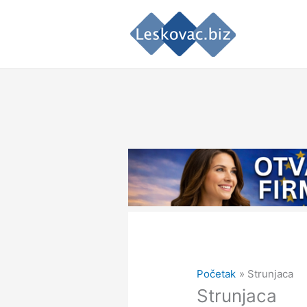
Pređi
na
sadržaj
Početak
Strunjaca
Strunjaca