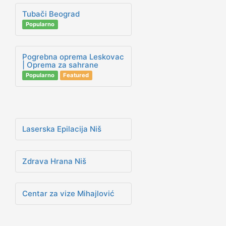
Tubači Beograd
Popularno
Pogrebna oprema Leskovac
| Oprema za sahrane
Popularno
Featured
Laserska Epilacija Niš
Zdrava Hrana Niš
Centar za vize Mihajlović