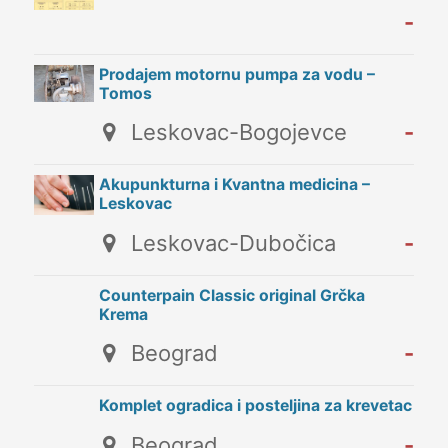
-
Prodajem motornu pumpa za vodu –
Tomos
Leskovac-Bogojevce
-
Akupunkturna i Kvantna medicina –
Leskovac
Leskovac-Dubočica
-
Counterpain Classic original Grčka
Krema
Beograd
-
Komplet ogradica i posteljina za krevetac
Beograd
-