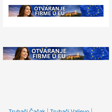
Facebook
Trubači Čačak
|
Trubači Valjevo
|