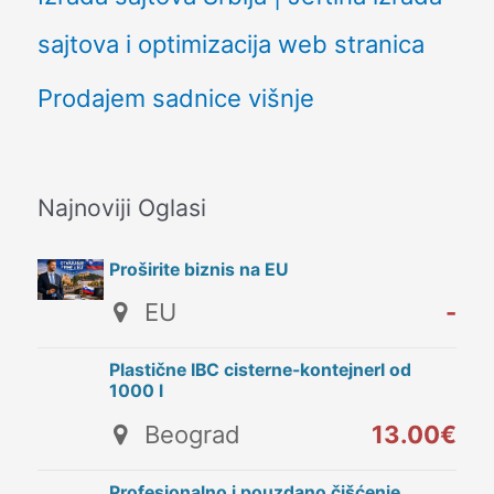
sajtova i optimizacija web stranica
Prodajem sadnice višnje
Najnoviji Oglasi
Proširite biznis na EU
EU
-
Plastične IBC cisterne-kontejnerI od
1000 l
Beograd
13.00€
Profesionalno i pouzdano čišćenje