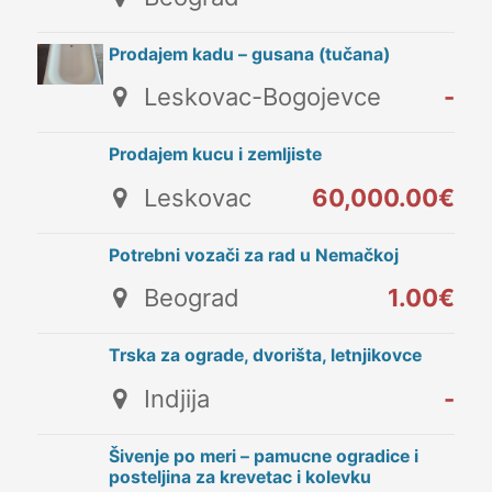
Prodajem kadu – gusana (tučana)
Leskovac-Bogojevce
-
Prodajem kucu i zemljiste
Leskovac
60,000.00€
Potrebni vozači za rad u Nemačkoj
Beograd
1.00€
Trska za ograde, dvorišta, letnjikovce
Indjija
-
Šivenje po meri – pamucne ogradice i
posteljina za krevetac i kolevku