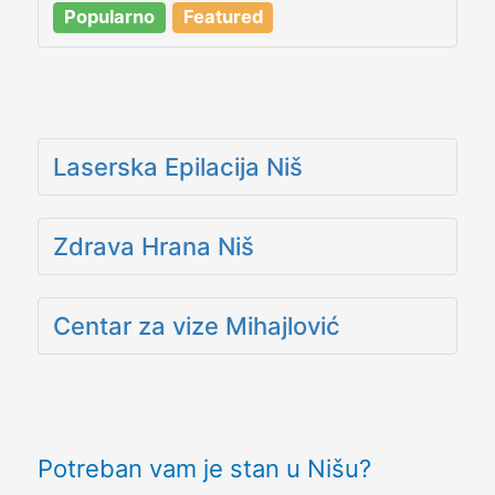
Popularno
Featured
Laserska Epilacija Niš
Zdrava Hrana Niš
Centar za vize Mihajlović
Potreban vam je stan u Nišu?