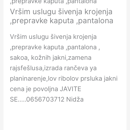
,prepravke kaputa ,pantalona
Vršim uslugu šivenja krojenja
,prepravke kaputa ,pantalona
Vršim uslugu šivenja krojenja
,prepravke kaputa ,pantalona ,
sakoa, kožnih jakni,zamena
rajsfešlusa,izrada rančeva ya
planinarenje,lov ribolov prsluka jakni
cena je povoljna JAVITE
SE…..0656703712 Nidža