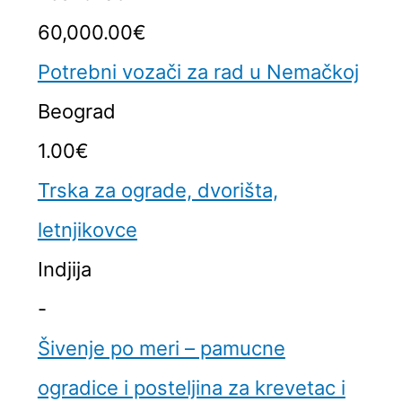
60,000.00€
Potrebni vozači za rad u Nemačkoj
Beograd
1.00€
Trska za ograde, dvorišta,
letnjikovce
Indjija
-
Šivenje po meri – pamucne
ogradice i posteljina za krevetac i