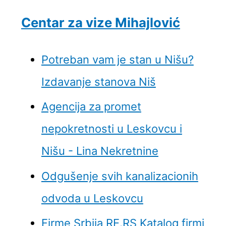
Centar za vize Mihajlović
Potreban vam je stan u Nišu?
Izdavanje stanova Niš
Agencija za promet
nepokretnosti u Leskovcu i
Nišu - Lina Nekretnine
Odgušenje svih kanalizacionih
odvoda u Leskovcu
Firme Srbija RE.RS Katalog firmi