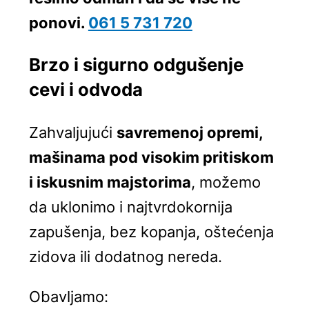
ponovi.
061 5 731 720
Brzo i sigurno odgušenje
cevi i odvoda
Zahvaljujući
savremenoj opremi,
mašinama pod visokim pritiskom
i iskusnim majstorima
, možemo
da uklonimo i najtvrdokornija
zapušenja, bez kopanja, oštećenja
zidova ili dodatnog nereda.
Obavljamo: