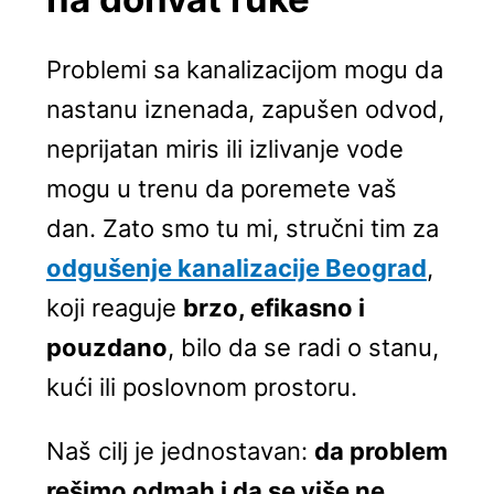
Problemi sa kanalizacijom mogu da
nastanu iznenada, zapušen odvod,
neprijatan miris ili izlivanje vode
mogu u trenu da poremete vaš
dan. Zato smo tu mi, stručni tim za
odgušenje kanalizacije Beograd
,
koji reaguje
brzo, efikasno i
pouzdano
, bilo da se radi o stanu,
kući ili poslovnom prostoru.
Naš cilj je jednostavan:
da problem
rešimo odmah i da se više ne