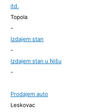
itd.
Topola
-
Izdajem stan
-
Izdajem stan u Nišu
-
Prodajem auto
Leskovac