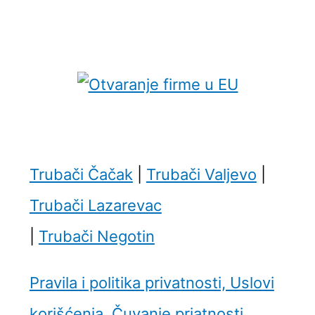
Trubači Čačak
|
Trubači Valjevo
|
Trubači Lazarevac
|
Trubači Negotin
Pravila i politika privatnosti, Uslovi
korišćenja, Čuvanje priatnosti,