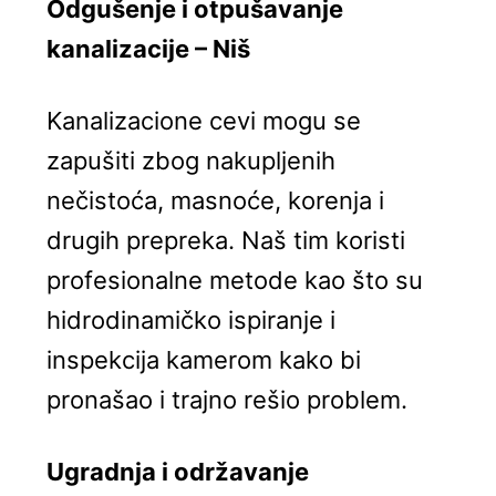
Odgušenje i otpušavanje
kanalizacije – Niš
Kanalizacione cevi mogu se
zapušiti zbog nakupljenih
nečistoća, masnoće, korenja i
drugih prepreka. Naš tim koristi
profesionalne metode kao što su
hidrodinamičko ispiranje i
inspekcija kamerom kako bi
pronašao i trajno rešio problem.
Ugradnja i održavanje