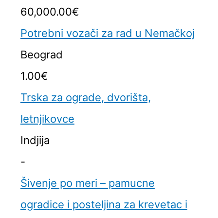
60,000.00€
Potrebni vozači za rad u Nemačkoj
Beograd
1.00€
Trska za ograde, dvorišta,
letnjikovce
Indjija
-
Šivenje po meri – pamucne
ogradice i posteljina za krevetac i