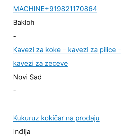
MACHINE+919821170864
Bakloh
-
Kavezi za koke – kavezi za pilice –
kavezi za zeceve
Novi Sad
-
Kukuruz kokičar na prodaju
Inđija