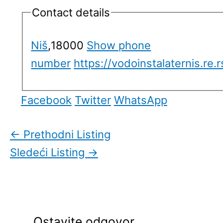
Contact details
Niš
,
18000
Show phone
number
https://vodoinstalaternis.re.r
Facebook
Twitter
WhatsApp
←
Prethodni Listing
Sledeći Listing
→
Ostavite odgovor