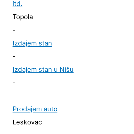
itd.
Topola
-
Izdajem stan
-
Izdajem stan u Nišu
-
Prodajem auto
Leskovac