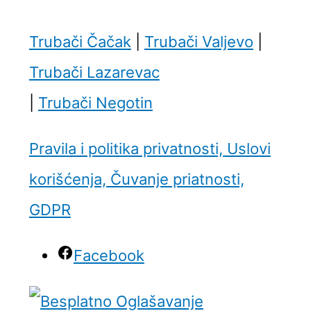
Trubači Čačak
|
Trubači Valjevo
|
Trubači Lazarevac
|
Trubači Negotin
Pravila i politika privatnosti, Uslovi
korišćenja, Čuvanje priatnosti,
GDPR
Facebook