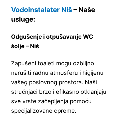
Vodoinstalater Niš
– Naše
usluge:
Odgušenje i otpušavanje WC
šolje – Niš
Zapušeni toaleti mogu ozbiljno
narušiti radnu atmosferu i higijenu
vašeg poslovnog prostora. Naši
stručnjaci brzo i efikasno otklanjaju
sve vrste začepljenja pomoću
specijalizovane opreme.