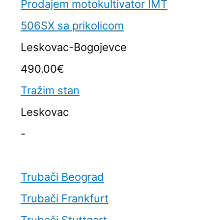
Prodajem motokultivator IMT
506SX sa prikolicom
Leskovac-Bogojevce
490.00€
Tražim stan
Leskovac
-
Trubači Beograd
Trubači Frankfurt
Trubači Stuttgart