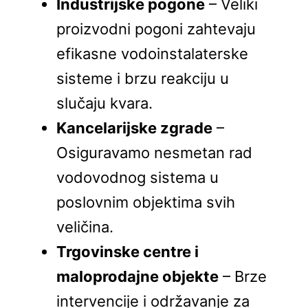
Industrijske pogone
– Veliki
proizvodni pogoni zahtevaju
efikasne vodoinstalaterske
sisteme i brzu reakciju u
slučaju kvara.
Kancelarijske zgrade
–
Osiguravamo nesmetan rad
vodovodnog sistema u
poslovnim objektima svih
veličina.
Trgovinske centre i
maloprodajne objekte
– Brze
intervencije i održavanje za