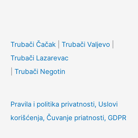
Facebook
Trubači Čačak
|
Trubači Valjevo
|
Trubači Lazarevac
|
Trubači Negotin
Pravila i politika privatnosti, Uslovi
korišćenja, Čuvanje priatnosti, GDPR