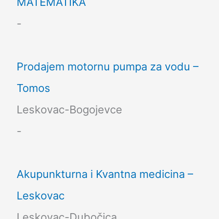
MATEMATIKA
-
Prodajem motornu pumpa za vodu –
Tomos
Leskovac-Bogojevce
-
Akupunkturna i Kvantna medicina –
Leskovac
Leskovac-Dubočica