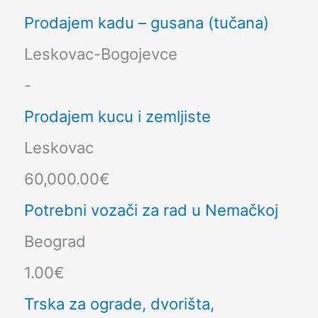
Prodajem kadu – gusana (tučana)
Leskovac-Bogojevce
-
Prodajem kucu i zemljiste
Leskovac
60,000.00€
Potrebni vozači za rad u Nemačkoj
Beograd
1.00€
Trska za ograde, dvorišta,