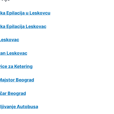
ka Epilacija u Leskovcu
ka Epilacija Leskovac
Leskovac
ran Leskovac
ice za Ketering
Majstor Beograd
ičar Beograd
ljivanje Autobusa