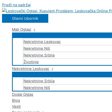
Pređi na sadržaj
Glavni izbornik
Mali Oglasi
Nekretnine Leskovac
Nekretnine Niš
Nekretnine Srbija
Životinje
Nekretnine Leskovac
Nekretnine Srbija
Nekretnine Niš
Dodaj Oglas
Blog
Vesti