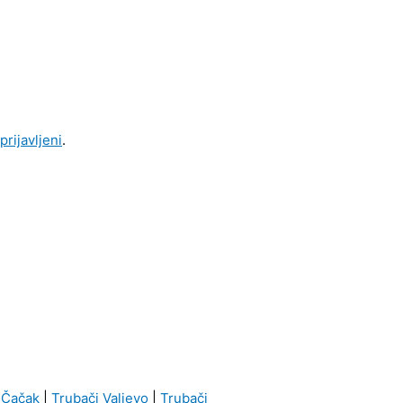
 prijavljeni
.
 Čačak
|
Trubači Valjevo
|
Trubači