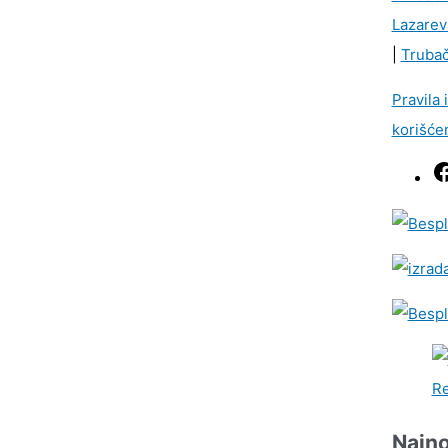
Lazarev
|
Trubač
Pravila 
korišće
Najno