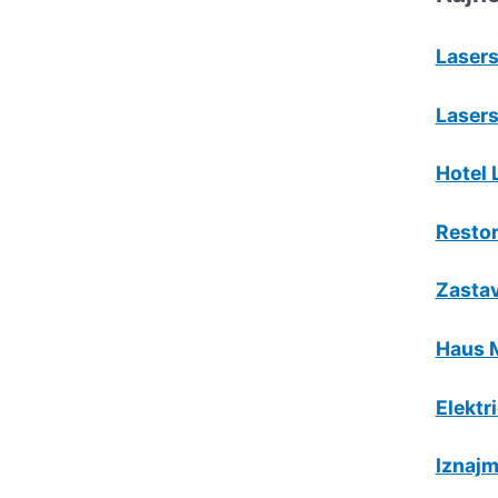
Lasers
Lasers
Hotel 
Resto
Zastav
Haus 
Elektr
Iznajm