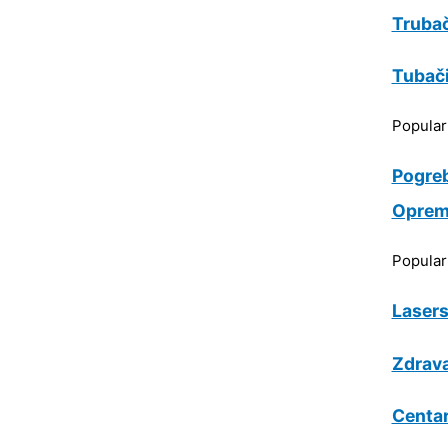
Trubač
Tubač
Popula
Pogre
Oprem
Popula
Lasers
Zdrava
Centar