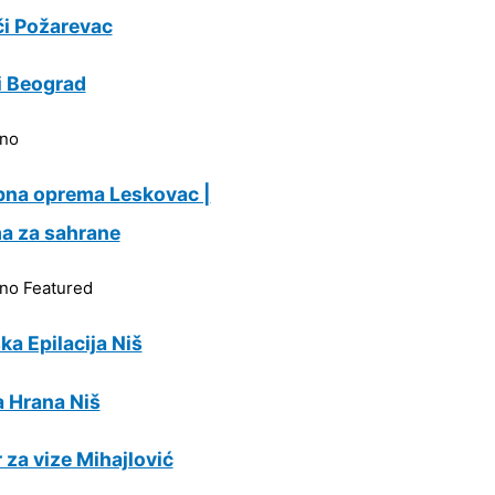
i Požarevac
i Beograd
rno
bna oprema Leskovac |
a za sahrane
rno
Featured
ka Epilacija Niš
 Hrana Niš
 za vize Mihajlović