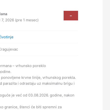
dana
-
l 7, 2026 (pre 1 mesec)
Životinje
Kragujevac
ermana – vrhunsko poreklo
godine.
a ponovljene krvne linije, vrhunskog porekla.
 parazita i odrastaju uz maksimalnu brigu i
moguće je već od 03.08.2026. godine, nakon
ko granice, štenci će biti spremni za