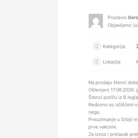
Postavio
Gor
Objavljeno: ju
Kategorija
Lokacija
Na prodaju štenci dob
Oštenjeni 17.06.2026. 
Štenci potiču iz B legl
Redovno su očišćeni od
negu.
Preuzimanje u Srbiji 
prve vakcine.
Za izvoz i prelazak pre