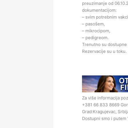
preuzimanje od 06.10.
dokumentacijom:
– svim potrebnim vakc
– pasošem,
– mikrocipom,
– pedigreom.
Trenutno su dostupne 
Rezervacije su u toku.
Za više informacija poz
+381 66 833 8669 Go
Grad:Kragujevac, Srbij
Dostupni smo i putem 