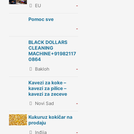
EU
-
Pomoc sve
-
BLACK DOLLARS
CLEANING
MACHINE+91982117
0864
Bakloh
-
Kavezi za koke –
kavezi za pilice –
kavezi za zeceve
Novi Sad
-
Kukuruz kokičar na
prodaju
Inđija
-