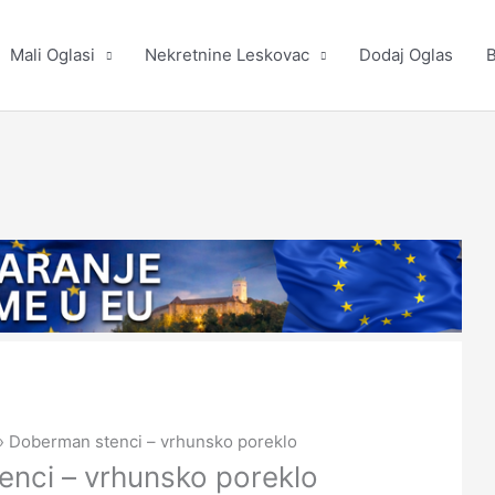
Mali Oglasi
Nekretnine Leskovac
Dodaj Oglas
B
Doberman stenci – vrhunsko poreklo
nci – vrhunsko poreklo