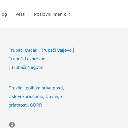
log
Vesti
Poslovni Imenik
Facebook
Trubači Čačak
|
Trubači Valjevo
|
Trubači Lazarevac
|
Trubači Negotin
Pravila i politika privatnosti,
Uslovi korišćenja, Čuvanje
priatnosti, GDPR