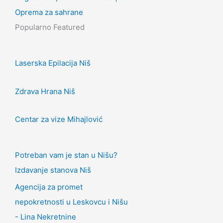
Oprema za sahrane
Popularno
Featured
Laserska Epilacija Niš
Zdrava Hrana Niš
Centar za vize Mihajlović
Potreban vam je stan u Nišu?
Izdavanje stanova Niš
Agencija za promet
nepokretnosti u Leskovcu i Nišu
- Lina Nekretnine