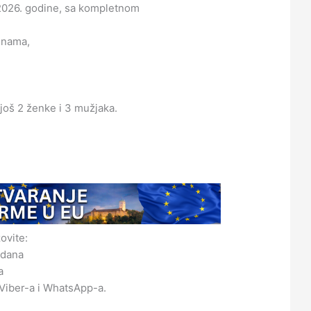
2026. godine, sa kompletnom
inama,
još 2 ženke i 3 mužjaka.
ovite:
rdana
a
Viber-a i WhatsApp-a.