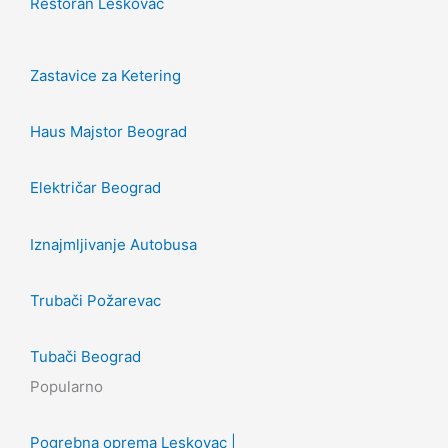
Restoran Leskovac
Zastavice za Ketering
Haus Majstor Beograd
Električar Beograd
Iznajmljivanje Autobusa
Trubači Požarevac
Tubači Beograd
Popularno
Pogrebna oprema Leskovac |