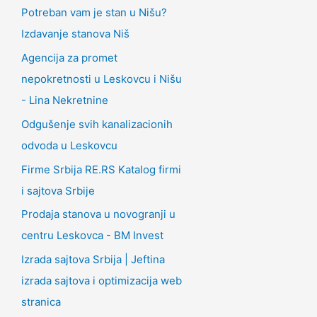
Potreban vam je stan u Nišu?
Izdavanje stanova Niš
Agencija za promet
nepokretnosti u Leskovcu i Nišu
- Lina Nekretnine
Odgušenje svih kanalizacionih
odvoda u Leskovcu
Firme Srbija RE.RS Katalog firmi
i sajtova Srbije
Prodaja stanova u novogranji u
centru Leskovca - BM Invest
Izrada sajtova Srbija | Jeftina
izrada sajtova i optimizacija web
stranica