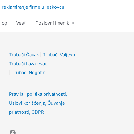
log
Vesti
Poslovni Imenik
Facebook
Trubači Čačak
|
Trubači Valjevo
|
Trubači Lazarevac
|
Trubači Negotin
Pravila i politika privatnosti,
Uslovi korišćenja, Čuvanje
priatnosti, GDPR