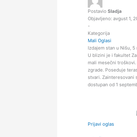
Postavio
Sladja
Objavljeno: avgust 1, 
-
Kategorija
Mali Oglasi
Izdajem stan u Nišu, 
U blizini je i fakultet Z
mali mesečni troškovi. 
zgrade. Poseduje tera
stvari. Zainteresovani
dostupan od 1 septem
Prijavi oglas