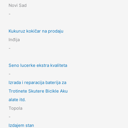
Novi Sad
-
Kukuruz kokičar na prodaju
Inđija
-
Seno lucerke ekstra kvaliteta
-
Izrada i reparacija baterija za
Trotinete Skutere Bicikle Aku
alate itd.
Topola
-
Izdajem stan