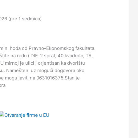
2026 (pre 1 sedmica)
5 min. hoda od Pravno-Ekonomskog fakulteta.
aštite na radu i DIF. 2 sprat, 40 kvadrata, TA,
U mirnoj je ulici i orjentisan ka dvorištu
su. Namešten, uz mogući dogovora oko
 se mogu javiti na 0631016375.Stan je
bra