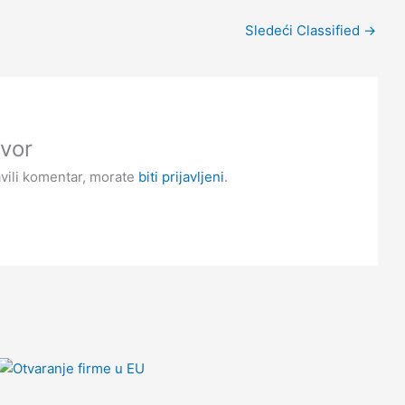
Sledeći Classified
→
vor
avili komentar, morate
biti prijavljeni
.