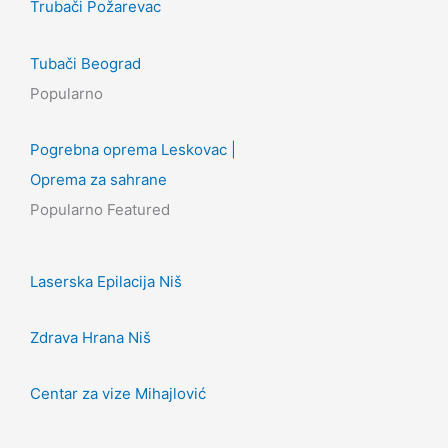
Trubači Požarevac
Tubači Beograd
Popularno
Pogrebna oprema Leskovac |
Oprema za sahrane
Popularno
Featured
Laserska Epilacija Niš
Zdrava Hrana Niš
Centar za vize Mihajlović