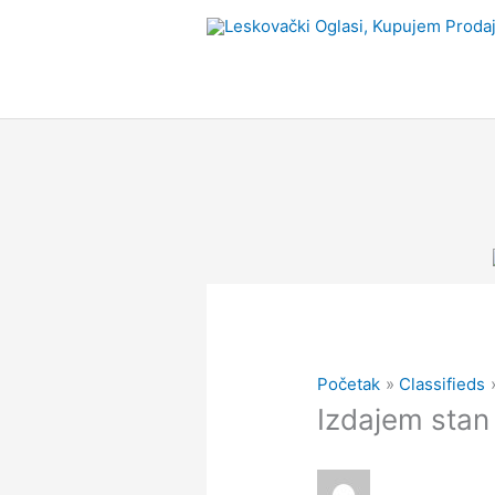
Pređi
na
sadržaj
Početak
Classifieds
Izdajem stan