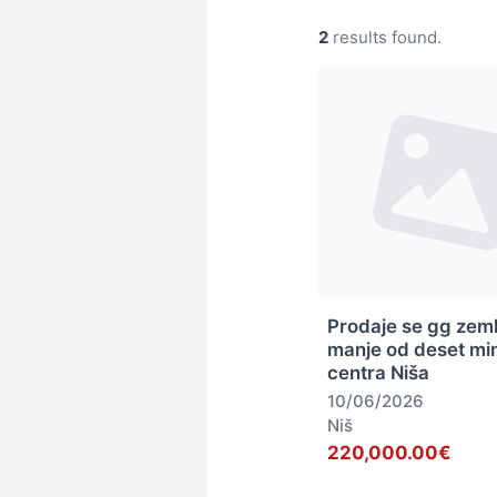
2
results found.
Prodaje se gg zeml
manje od deset mi
centra Niša
10/06/2026
Niš
220,000.00€