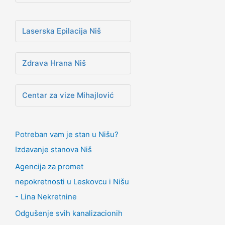
Laserska Epilacija Niš
Zdrava Hrana Niš
Centar za vize Mihajlović
Potreban vam je stan u Nišu?
Izdavanje stanova Niš
Agencija za promet
nepokretnosti u Leskovcu i Nišu
- Lina Nekretnine
Odgušenje svih kanalizacionih