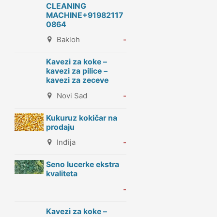
CLEANING
MACHINE+91982117
0864
Bakloh
-
Kavezi za koke –
kavezi za pilice –
kavezi za zeceve
Novi Sad
-
Kukuruz kokičar na
prodaju
Inđija
-
Seno lucerke ekstra
kvaliteta
-
Kavezi za koke –