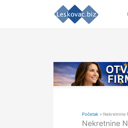
Pređi
na
sadržaj
Početak
Nekretnine 
Nekretnine N