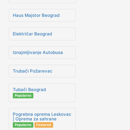
Haus Majstor Beograd
Električar Beograd
Iznajmljivanje Autobusa
Trubači Požarevac
Tubači Beograd
Popularno
Pogrebna oprema Leskovac
| Oprema za sahrane
Popularno
Featured