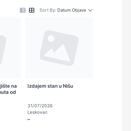
Sort By:
Datum Objave
jište na
Izdajem stan u Nišu
nuta od
31/07/2026
Leskovac
–