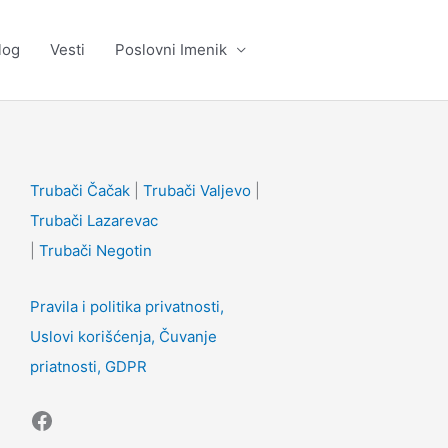
log
Vesti
Poslovni Imenik
Facebook
Trubači Čačak
|
Trubači Valjevo
|
Trubači Lazarevac
|
Trubači Negotin
Pravila i politika privatnosti,
Uslovi korišćenja, Čuvanje
priatnosti, GDPR