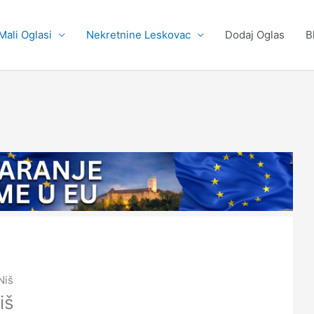
Mali Oglasi
Nekretnine Leskovac
Dodaj Oglas
B
Niš
iš