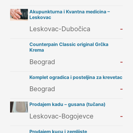
Akupunkturna i Kvantna medicina –
Leskovac
Leskovac-Dubočica
-
Counterpain Classic original Grčka
Krema
Beograd
-
Komplet ogradica i posteljina za krevetac
Beograd
-
Prodajem kadu – gusana (tučana)
Leskovac-Bogojevce
-
Prodajem kucu i zemljiste