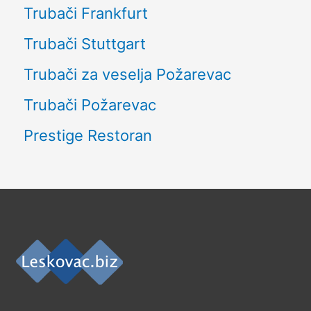
Trubači Frankfurt
Trubači Stuttgart
Trubači za veselja Požarevac
Trubači Požarevac
Prestige Restoran