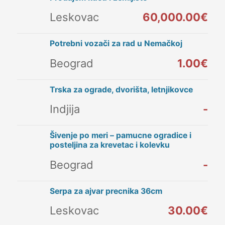
Leskovac
60,000.00€
Potrebni vozači za rad u Nemačkoj
Beograd
1.00€
Trska za ograde, dvorišta, letnjikovce
Indjija
-
Šivenje po meri – pamucne ogradice i
posteljina za krevetac i kolevku
Beograd
-
Serpa za ajvar precnika 36cm
Leskovac
30.00€