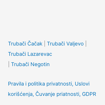
Facebook
Trubači Čačak
|
Trubači Valjevo
|
Trubači Lazarevac
|
Trubači Negotin
Pravila i politika privatnosti, Uslovi
korišćenja, Čuvanje priatnosti, GDPR