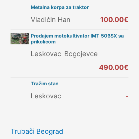
Metalna korpa za traktor
Vladičin Han
100.00€
Prodajem motokultivator IMT 506SX sa
prikolicom
Leskovac-Bogojevce
490.00€
Tražim stan
Leskovac
-
Trubači Beograd