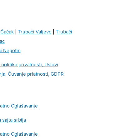
 Čačak
|
Trubači Valjevo
|
Trubači
ac
i Negotin
i politika privatnosti, Uslovi
nja, Čuvanje priatnosti, GDPR