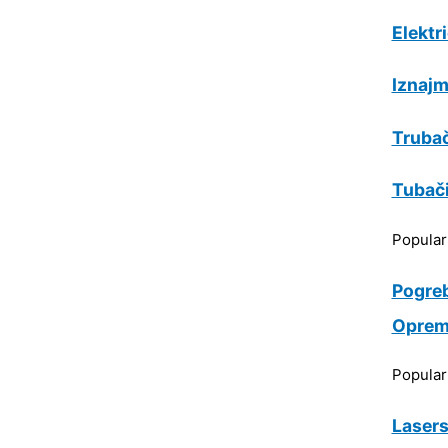
Elektr
Iznajm
Trubač
Tubač
Popula
Pogre
Oprem
Popula
Lasers