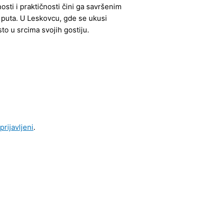
osti i praktičnosti čini ga savršenim
 puta. U Leskovcu, gde se ukusi
o u srcima svojih gostiju.
 prijavljeni
.