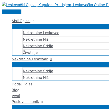
Glavni
Pređi
izbornik
na
sadržaj
Mali Oglasi
Nekretnine Leskovac
Nekretnine Niš
Nekretnine Srbija
Životinje
Nekretnine Leskovac
Nekretnine Srbija
Nekretnine Niš
Dodaj Oglas
Blog
Vesti
Poslovni Imenik