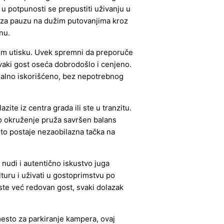
 u potpunosti se prepustiti uživanju u
 za pauzu na dužim putovanjima kroz
nu.
om utisku. Uvek spremni da preporuče
svaki gost oseća dobrodošlo i cenjeno.
malno iskorišćeno, bez nepotrebnog
ite iz centra grada ili ste u tranzitu.
no okruženje pruža savršen balans
to postaje nezaobilazna tačka na
nudi i autentično iskustvo juga
turu i uživati u gostoprimstvu po
i ste već redovan gost, svaki dolazak
 mesto za parkiranje kampera, ovaj