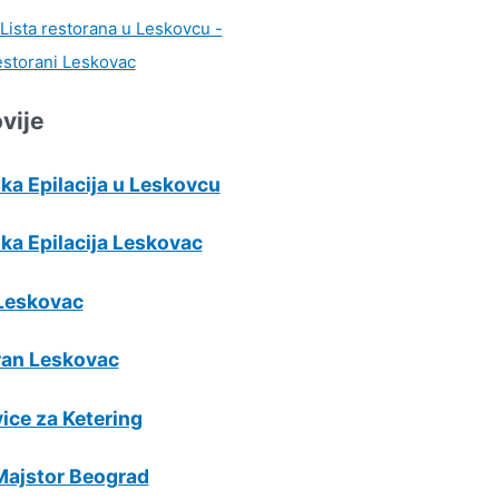
vije
ka Epilacija u Leskovcu
ka Epilacija Leskovac
Leskovac
ran Leskovac
ice za Ketering
Majstor Beograd