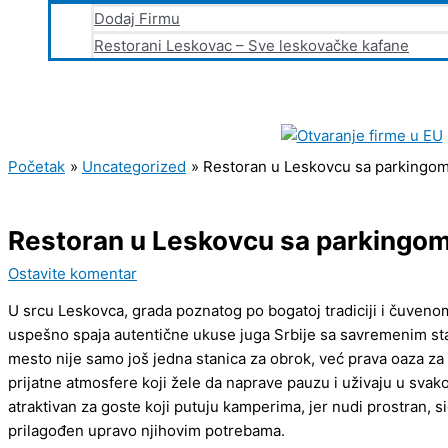
Dodaj Firmu
Restorani Leskovac – Sve leskovačke kafane
Početak
Uncategorized
Restoran u Leskovcu sa parkingo
Restoran u Leskovcu sa parkingo
Ostavite komentar
U srcu Leskovca, grada poznatog po bogatoj tradiciji i čuvenom 
uspešno spaja autentične ukuse juga Srbije sa savremenim st
mesto nije samo još jedna stanica za obrok, već prava oaza za 
prijatne atmosfere koji žele da naprave pauzu i uživaju u sva
atraktivan za goste koji putuju kamperima, jer nudi prostran, s
prilagođen upravo njihovim potrebama.