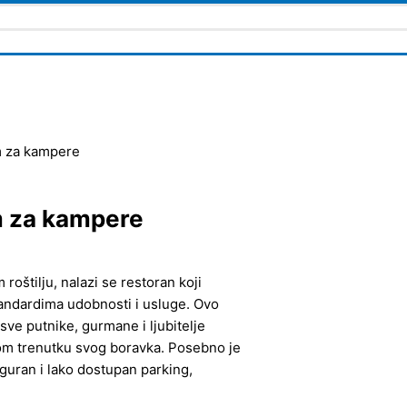
m za kampere
m za kampere
roštilju, nalazi se restoran koji
andardima udobnosti i usluge. Ovo
sve putnike, gurmane i ljubitelje
kom trenutku svog boravka. Posebno je
iguran i lako dostupan parking,