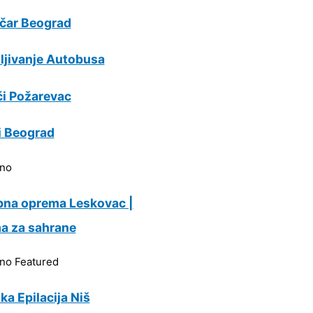
ičar Beograd
ljivanje Autobusa
i Požarevac
i Beograd
rno
bna oprema Leskovac |
a za sahrane
rno
Featured
ka Epilacija Niš