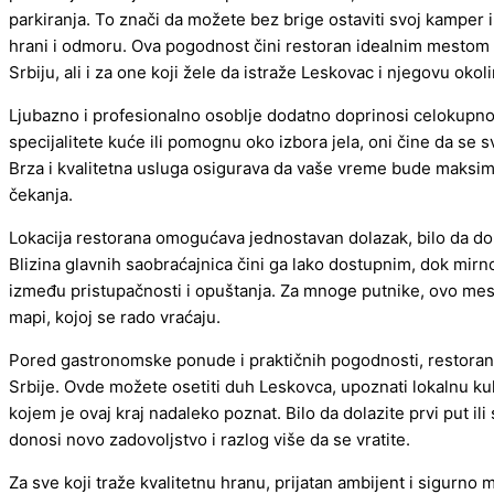
parkiranja. To znači da možete bez brige ostaviti svoj kamper i
hrani i odmoru. Ova pogodnost čini restoran idealnim mestom
Srbiju, ali i za one koji žele da istraže Leskovac i njegovu okoli
Ljubazno i profesionalno osoblje dodatno doprinosi celokupn
specijalitete kuće ili pomognu oko izbora jela, oni čine da se 
Brza i kvalitetna usluga osigurava da vaše vreme bude maksi
čekanja.
Lokacija restorana omogućava jednostavan dolazak, bilo da dolaz
Blizina glavnih saobraćajnica čini ga lako dostupnim, dok mir
između pristupačnosti i opuštanja. Za mnoge putnike, ovo mes
mapi, kojoj se rado vraćaju.
Pored gastronomske ponude i praktičnih pogodnosti, restoran 
Srbije. Ovde možete osetiti duh Leskovca, upoznati lokalnu kul
kojem je ovaj kraj nadaleko poznat. Bilo da dolazite prvi put il
donosi novo zadovoljstvo i razlog više da se vratite.
Za sve koji traže kvalitetnu hranu, prijatan ambijent i sigurno