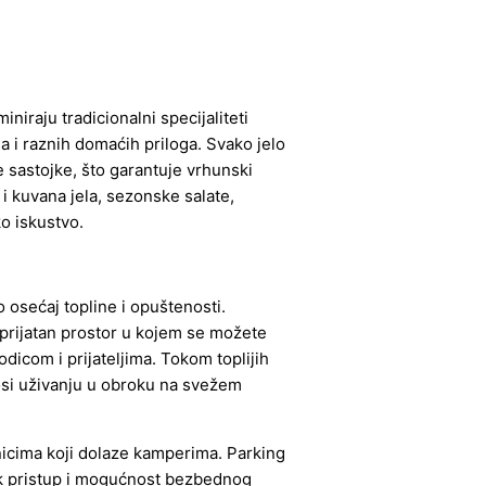
iraju tradicionalni specijaliteti
a i raznih domaćih priloga. Svako jelo
 sastojke, što garantuje vrhunski
 i kuvana jela, sezonske salate,
o iskustvo.
 osećaj topline i opuštenosti.
 prijatan prostor u kojem se možete
dicom i prijateljima. Tokom toplijih
osi uživanju u obroku na svežem
nicima koji dolaze kamperima. Parking
lak pristup i mogućnost bezbednog