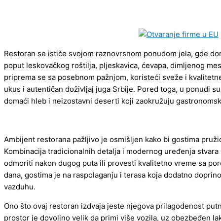
Restoran se ističe svojom raznovrsnom ponudom jela, gde domin
poput leskovačkog roštilja, pljeskavica, ćevapa, dimljenog mes
priprema se sa posebnom pažnjom, koristeći sveže i kvalitetne
ukus i autentičan doživljaj juga Srbije. Pored toga, u ponudi su
domaći hleb i neizostavni deserti koji zaokružuju gastronomsk
Ambijent restorana pažljivo je osmišljen kako bi gostima pružio
Kombinacija tradicionalnih detalja i modernog uređenja stvara
odmoriti nakon dugog puta ili provesti kvalitetno vreme sa poro
dana, gostima je na raspolaganju i terasa koja dodatno doprin
vazduhu.
Ono što ovaj restoran izdvaja jeste njegova prilagođenost put
prostor je dovoljno velik da primi više vozila, uz obezbeđen 