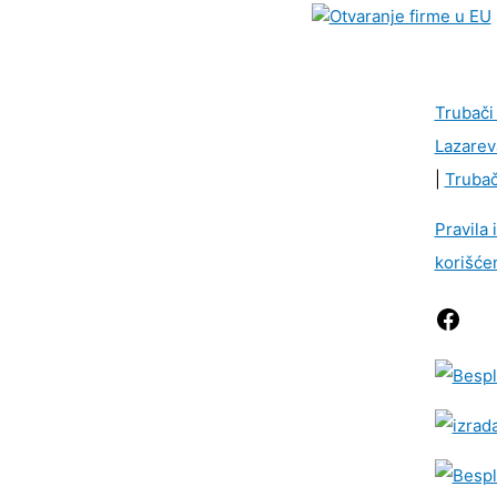
Trubači
Lazarev
|
Trubač
Pravila 
korišće