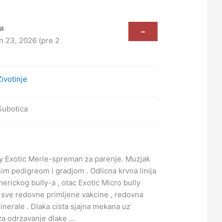
a
-
un 23, 2026 (pre 2
Životinje
Subotica
y Exotic Merle-spreman za parenje. Muzjak
im pedigreom i gradjom . Odlicna krvna linija
erickog bully-a , otac Exotic Micro bully
 sve redovne primljene vakcine , redovna
inerale . Dlaka cista sjajna mekana uz
 za odrzavanje dlake …