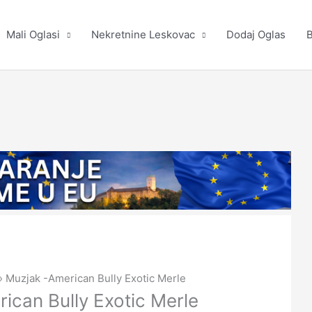
Mali Oglasi
Nekretnine Leskovac
Dodaj Oglas
B
Muzjak -American Bully Exotic Merle
ican Bully Exotic Merle