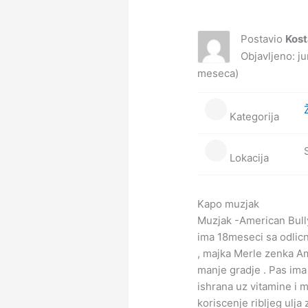
Postavio
Kost
Objavljeno: j
meseca)
Kategorija
Lokacija
Kapo muzjak
Muzjak -American Bull
ima 18meseci sa odlicn
, majka Merle zenka Am
manje gradje . Pas ima
ishrana uz vitamine i m
koriscenje ribljeg ulja