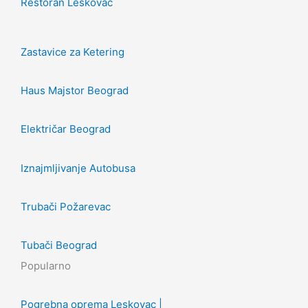
Restoran Leskovac
Zastavice za Ketering
Haus Majstor Beograd
Električar Beograd
Iznajmljivanje Autobusa
Trubači Požarevac
Tubači Beograd
Popularno
Pogrebna oprema Leskovac |