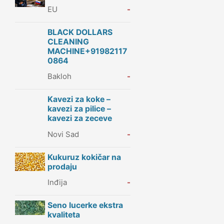
EU
-
BLACK DOLLARS
CLEANING
MACHINE+91982117
0864
Bakloh
-
Kavezi za koke –
kavezi za pilice –
kavezi za zeceve
Novi Sad
-
Kukuruz kokičar na
prodaju
Inđija
-
Seno lucerke ekstra
kvaliteta