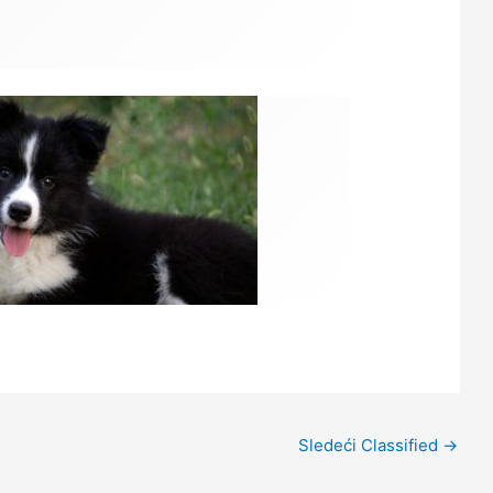
Sledeći Classified
→