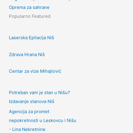
Oprema za sahrane
Popularno
Featured
Laserska Epilacija Niš
Zdrava Hrana Niš
Centar za vize Mihajlović
Potreban vam je stan u Nišu?
Izdavanje stanova Niš
Agencija za promet
nepokretnosti u Leskovcu i Nišu
- Lina Nekretnine