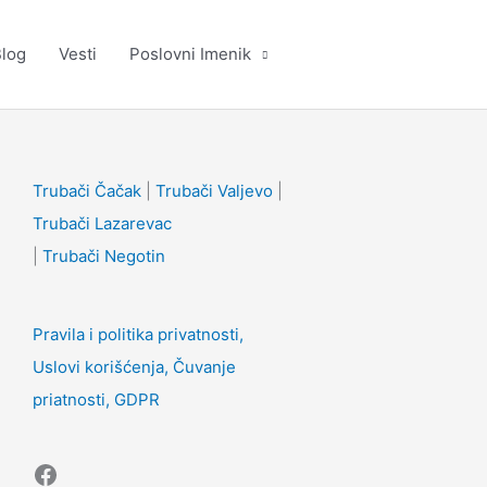
log
Vesti
Poslovni Imenik
Facebook
Trubači Čačak
|
Trubači Valjevo
|
Trubači Lazarevac
|
Trubači Negotin
Pravila i politika privatnosti,
Uslovi korišćenja, Čuvanje
priatnosti, GDPR